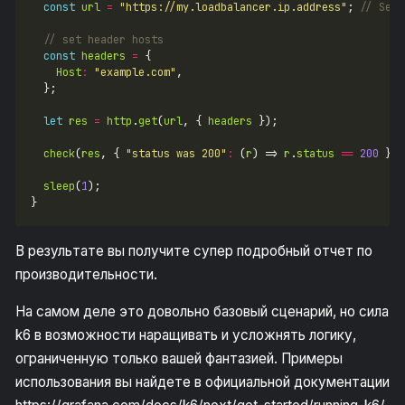
const
url
=
"https://my.loadbalancer.ip.address"
; 
const
headers
=
Host
:
"example.com"
let
res
=
http
.
get
(
url
, { 
headers
check
(
res
, { 
"status was 200"
:
 (
r
) => 
r
.
status
==
200
sleep
(
1
В результате вы получите супер подробный отчет по
производительности.
На самом деле это довольно базовый сценарий, но сила
k6 в возможности наращивать и усложнять логику,
ограниченную только вашей фантазией. Примеры
использования вы найдете в официальной документации