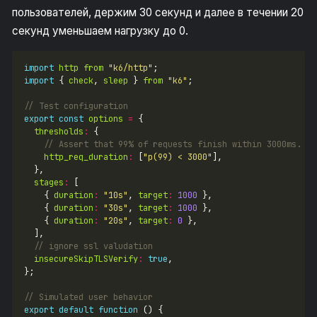
пользователей, держим 30 секунд и далее в течении 20
секунд уменьшаем нагрузку до 0.
import
http
from
"k6/http"
import
 { 
check
, 
sleep
 } 
from
"k6"
export
const
options
=
thresholds
:
http_req_duration
:
 [
"p(99) < 3000"
stages
:
    { 
duration
:
"10s"
, 
target
:
1000
    { 
duration
:
"30s"
, 
target
:
1000
    { 
duration
:
"20s"
, 
target
:
0
insecureSkipTLSVerify
:
true
export
default
function