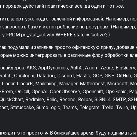
т порядок действий практически всегда один и тот же.
атить алерт уже подготовленной информацией. Например, по
запросов в базе и их потребление по ресурсам. (Например,
ry FROM pg_stat_activity WHERE state = ‘active’; )
так подумали и запилили просто офигенскую прилу, добавив
торые можно интегрировать в различные флоу обработки ал
овайдеров: AKS, AppDynamics, Auth0, Axiom, Azure, BigQuery,
watch, Coralogix, Datadog, Discord, Elastic, GCP, GKE, GitHub, G
s, Linear, LinearB, Mailchimp, Manager, Mattermost, Microsoft, M
rem, OnCall, OpenAI, OpenObserve, Openshift, OpsGenie, Pager
QuickChart, Redmine, Relic, Resend, Rollbar, SIGNL4, SMTP, SSH,
cast, Statuscake, SumoLogic, Teams, Telegram, Trello, Twilio,
p
выглядит это просто 🔥 В ближайшее время буду поднимать и