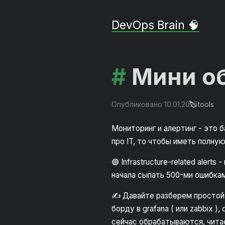
DevOps Brain 🧠
Мини об
tools
Опубликовано 10.01.2025
Мониторинг и алертинг - это б
про IT, то чтобы иметь полну
🟢 Infrastructure-related alert
начала сыпать 500-ми ошибками
✍️ Давайте разберем простой 
борду в grafana ( или zabbix 
сейчас обрабатываются, читае