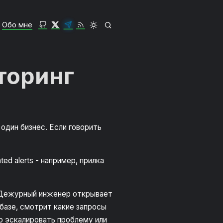
Обо мне
торинг
 один бизнес. Если говорить
ated alerts - например, прилка
е. Дежурный инженер открывает
 базе, смотрит какие запросы
го эскалировать проблему или