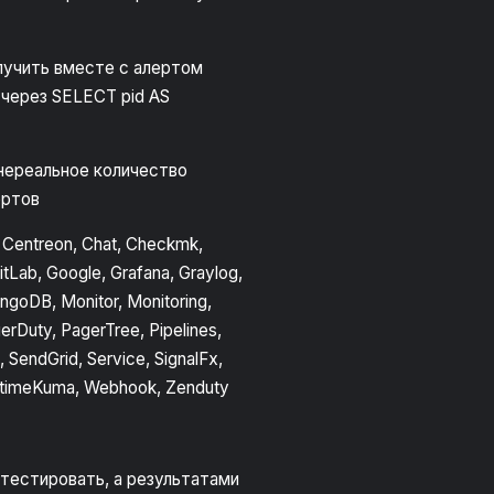
лучить вместе с алертом
 через SELECT pid AS
 нереальное количество
ертов
 Centreon, Chat, Checkmk,
itLab, Google, Grafana, Graylog,
ongoDB, Monitor, Monitoring,
Duty, PagerTree, Pipelines,
 SendGrid, Service, SignalFx,
 UptimeKuma, Webhook, Zenduty
 тестировать, а результатами