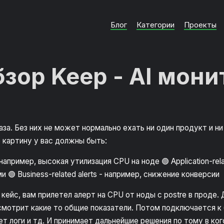
Блог
Категории
Проекты
зор Keep - AI мони
аза. Без них не может нормально ехать ни один продукт и ни
ю картину у вас должны быть:
s - например, высокая утилизация CPU на ноде 🟢 Application-rel
 🟢 Business-related alerts - например, снижение конверсии
кейс, вам прилетел алерт на CPU от ноды с postre в прод
), смотрит какие то общие показатели. Потом подключается к
т логи и тд. И принимает дальнейшие решения по тому в ко