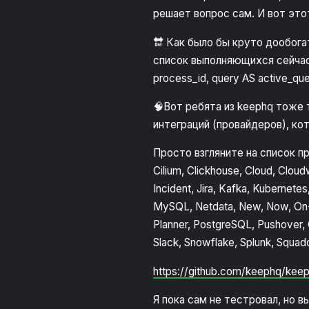
решает вопрос сам. И вот это
🔛 Как было бы круто дообог
список выполняющихся сейчас 
process_id, query AS active_que
🧠Вот ребята из keephq тоже 
интеграций (провайдеров), ко
Просто взгляните на список пр
Cilium, Clickhouse, Cloud, Cloud
Incident, Jira, Kafka, Kubernete
MySQL, Netdata, New, Now, On-P
Planner, PostgreSQL, Pushover, 
Slack, Snowflake, Splunk, Squad
https://github.com/keephq/kee
Я пока сам не тестровал, но 